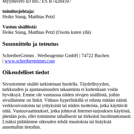
Myyntivero ID nro.: ES B74284597
toimitusjohtaja:
Heike Stang, Matthias Petzl
Vastuu sisällöstä:
Heike Stang, Matthias Petzl (Osoita kuten yllä)
Suunnittelu ja toteutus
SchreiberGrimm . Werbeagentur GmbH | 74722 Buchen
|
www.schreibergrimm.com
Oikeudelliset tiedot
Sivustomme sisältö tarkistetaan huolella. Täydellisyyden,
tarkkuuden ja ajantasaisuuden takaamista ei kuitenkaan voida
hyväksyä. Emme ole vastuussa niiden sivujen sisällöstä, joihin
sivuillamme on linkit. Viittaus hyperlinkillä ei edusta mitään näistä
verkkosivustoista tai yrityksistä tai niiden tuotteista, jotka käyttävät
niitä. Vastuuvaatimukset, jotka johtuvat Internet-tarjouksen käytöstä,
jätetään pois, ellei toimimme tahallisesti tai törkeästi huolimattomasti.
Lisäksi pidätämme oikeuden tehdä muutoksia tai lisäyksiä
annettuihin tietoihin.